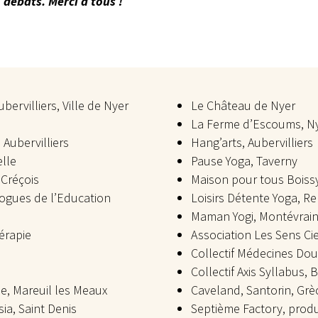
 débats. Merci à tous !
ubervilliers, Ville de Nyer
Le Château de Nyer
La Ferme d’Escoums, N
 Aubervilliers
Hang’arts, Aubervilliers
elle
Pause Yoga, Taverny
Créçois
Maison pour tous Boissy 
logues de l’Education
Loisirs Détente Yoga, Re
Maman Yogi, Montévrai
érapie
Association Les Sens Ci
Collectif Médecines Dou
Collectif Axis Syllabus, B
, Mareuil les Meaux
Caveland, Santorin, Grè
a, Saint Denis
Septième Factory, produ