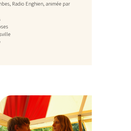
mbes, Radio Enghien, animée par
s
oses
ville
e