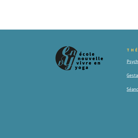
TH
Psych
Gesta
Séanc