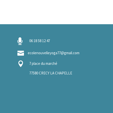

06 18 58 12 47

ecolenouvelleyoga77@gmail.com

7 place du marché
77580 CRECY LA CHAPELLE