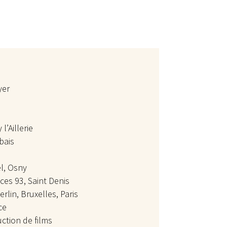
yer
l’Aillerie
bais
n
el, Osny
ces 93, Saint Denis
erlin, Bruxelles, Paris
ce
ction de films