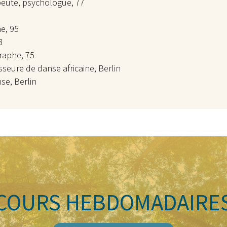
peute, psychologue, 77
e, 95
3
raphe, 75
eure de danse africaine, Berlin
se, Berlin
COURS HEBDOMADAIRE