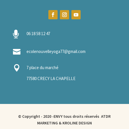

06 18 58 12 47

ecolenouvelleyoga77@gmail.com

7 place du marché
77580 CRECY LA CHAPELLE
© Copyright - 2020 -ENVY tous droits réservés
ATDR
MARKETING & KROLINE DESIGN